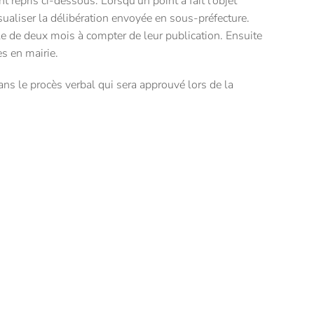
 repris ci-dessous. Lorsqu'un point a fait l'objet
isualiser la délibération envoyée en sous-préfecture.
e de deux mois à compter de leur publication. Ensuite
s en mairie.
ns le procès verbal qui sera approuvé lors de la