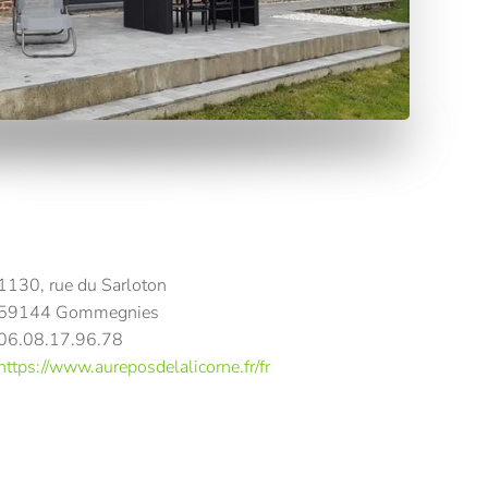
1130, rue du Sarloton
59144 Gommegnies
06.08.17.96.78
https://www.aureposdelalicorne.fr/fr