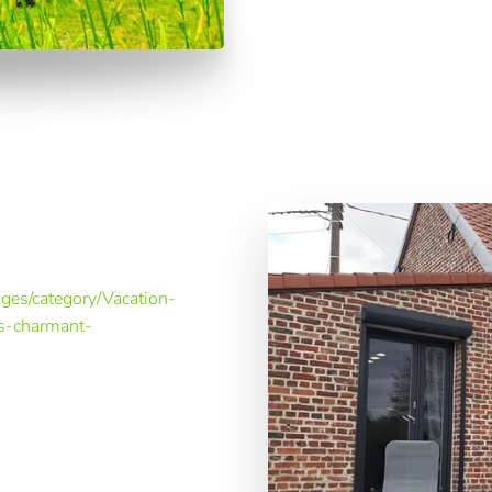
ages/category/Vacation-
s-charmant-